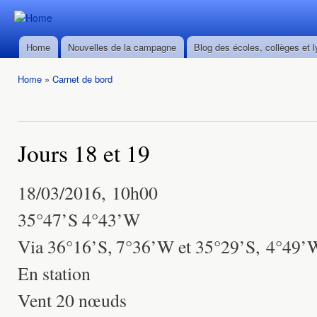
Ski
mai
Durban ->
Durban ->
con
Walvis Bay
Home
Nouvelles de la campagne
Blog des écoles, collèges et 
Walvis Bay
Main menu
du 28/02
du 28/02
au
Home
»
Carnet de bord
au
22/03/2016
You are here
22/03/2016
Jours 18 et 19
18/03/2016, 10h00
35°47’S 4°43’W
Via 36°16’S, 7°36’W et 35°29’S, 4°49’
En station
Vent 20 nœuds