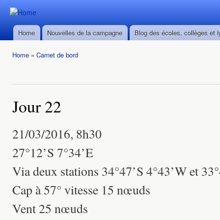
Ski
mai
Durban ->
Durban ->
con
Walvis Bay
Home
Nouvelles de la campagne
Blog des écoles, collèges et 
Walvis Bay
Main menu
du 28/02
du 28/02
au
Home
»
Carnet de bord
au
22/03/2016
You are here
22/03/2016
Jour 22
21/03/2016, 8h30
27°12’S 7°34’E
Via deux stations 34°47’S 4°43’W et 33
Cap à 57° vitesse 15 nœuds
Vent 25 nœuds