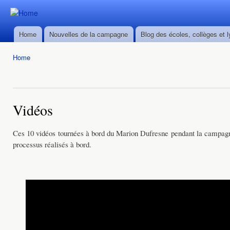
Ski
mai
Durban ->
Durban ->
con
Walvis Bay
Home
Nouvelles de la campagne
Blog des écoles, collèges et 
Walvis Bay
Main menu
du 28/02
du 28/02
au
Home
au
22/03/2016
You are here
22/03/2016
Vidéos
Ces 10 vidéos tournées à bord du Marion Dufresne pendant la camp
processus réalisés à bord.