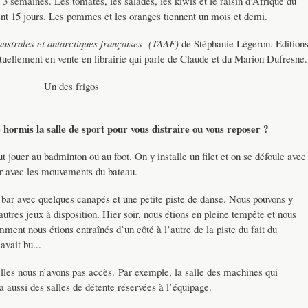
 3 semaines. Les tomates, les salades, les kiwis et le raisin d’Afrique du
nt 15 jours. Les pommes et les oranges tiennent un mois et demi.
australes et antarctiques françaises (TAAF)
de Stéphanie Légeron. Edition
ctuellement en vente en librairie qui parle de Claude et du Marion Dufresne.
Un des frigos
e hormis la salle de sport pour vous distraire ou vous reposer ?
ut jouer au badminton ou au foot. On y installe un filet et on se défoule avec
uer avec les mouvements du bateau.
un bar avec quelques canapés et une petite piste de danse. Nous pouvons y
autres jeux à disposition. Hier soir, nous étions en pleine tempête et nous
ment nous étions entraînés d’un côté à l’autre de la piste du fait du
vait bu...
elles nous n’avons pas accès. Par exemple, la salle des machines qui
a aussi des salles de détente réservées à l’équipage.