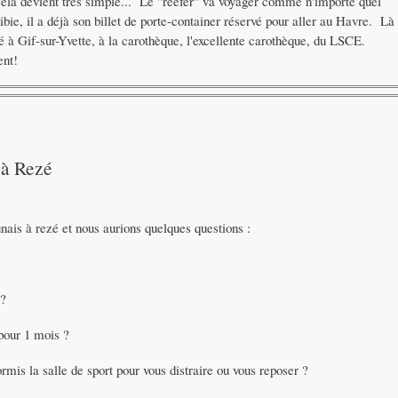
celà devient très simple... Le "reefer" va voyager comme n'importe quel
e, il a déjà son billet de porte-container réservé pour aller au Havre. Là
 à Gif-sur-Yvette, à la carothèque, l'excellente carothèque, du LSCE.
ent!
 à Rezé
ais à rezé et nous aurions quelques questions :
 ?
pour 1 mois ?
ormis la salle de sport pour vous distraire ou vous reposer ?