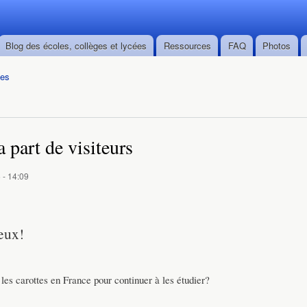
Skip to
main
content
Blog des écoles, collèges et lycées
Ressources
FAQ
Photos
ées
 part de visiteurs
 - 14:09
eux!
es carottes en France pour continuer à les étudier?