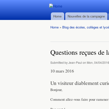
Durban ->
Durban ->
Walvis Bay
Home
Nouvelles de la campagne
Walvis Bay
Main menu
du 28/02
du 28/02
au
Home
»
Blog des écoles, collèges et lyc
au
22/03/2016
You are here
22/03/2016
Questions reçues de la
Submitted by
Jean-Paul
on Mon, 04/04/2016
10 mars 2016
Un visiteur diablement curi
Bonjour,
Comment allez-vous faire pour ramener l
Bon vent !