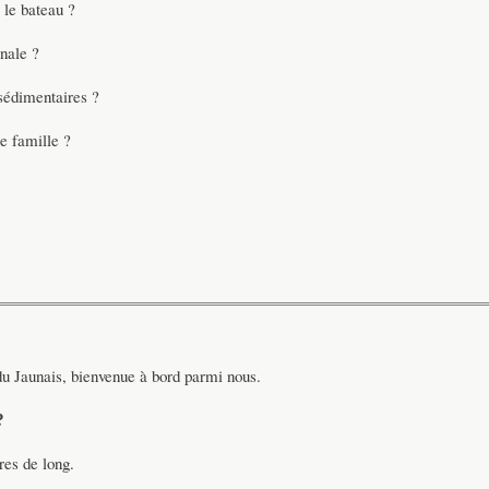
 le bateau ?
inale ?
 sédimentaires ?
e famille ?
 du Jaunais, bienvenue à bord parmi nous.
?
es de long.