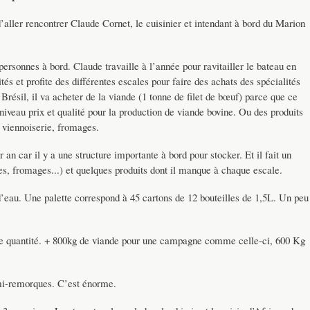
’aller rencontrer Claude Cornet, le cuisinier et intendant à bord du Marion
sonnes à bord. Claude travaille à l’année pour ravitailler le bateau en
ités et profite des différentes escales pour faire des achats des spécialités
 Brésil, il va acheter de la viande (1 tonne de filet de bœuf) parce que ce
niveau prix et qualité pour la production de viande bovine. Ou des produits
 viennoiserie, fromages.
r an car il y a une structure importante à bord pour stocker. Et il fait un
mes, fromages...) et quelques produits dont il manque à chaque escale.
 d’eau. Une palette correspond à 45 cartons de 12 bouteilles de 1,5L. Un peu
e quantité. + 800kg de viande pour une campagne comme celle-ci, 600 Kg
emi-remorques. C’est énorme.