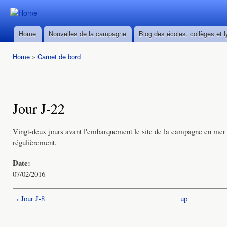
Ski
mai
Durban ->
Durban ->
con
Walvis Bay
Home
Nouvelles de la campagne
Blog des écoles, collèges et 
Walvis Bay
Main menu
du 28/02
du 28/02
au
Home
»
Carnet de bord
au
22/03/2016
You are here
22/03/2016
Jour J-22
Vingt-deux jours avant l'embarquement le site de la campagne en mer 
régulièrement.
Date:
07/02/2016
‹ Jour J-8
up