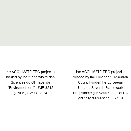
the ACCLIMATE ERC project is
the ACCLIMATE ERC project is
hosted by the "Laboratoire des
funded by the European Research
Sciences du Climat et de
Council under the European
l'Environnement", UMR 8212
Union’s Seventh Framework
(CNRS, UVSQ, CEA)
Programme (FP7/2007-2013)/ERC
grant agreement no 339108