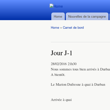
Durban ->
Durban ->
Walvis Bay
Home
Nouvelles de la campagne
Walvis Bay
Main menu
du 28/02
du 28/02
au
Home
»
Carnet de bord
au
22/03/2016
You are here
22/03/2016
Jour J-1
28/02/2016 21h30
Nous sommes tous bien arrivés à Durban.
A bientôt.
Le Marion Dufresne à quai à Durban
Arrivée à quai