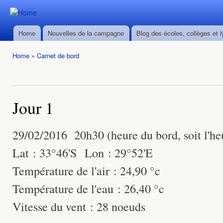
Ski
mai
Durban ->
Durban ->
con
Walvis Bay
Home
Nouvelles de la campagne
Blog des écoles, collèges et 
Walvis Bay
Main menu
du 28/02
du 28/02
au
Home
»
Carnet de bord
au
22/03/2016
You are here
22/03/2016
Jour 1
29/02/2016 20h30 (heure du bord, soit l'he
Lat : 33°46'S Lon : 29°52'E
Température de l'air : 24,90 °c
Température de l'eau : 26,40 °c
Vitesse du vent : 28 noeuds