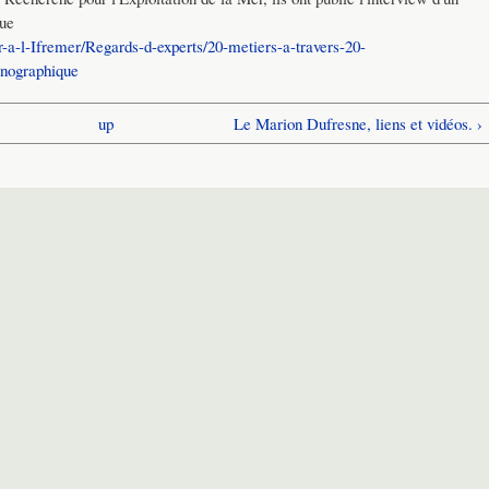
que
er-a-l-Ifremer/Regards-d-experts/20-metiers-a-travers-20-
anographique
up
Le Marion Dufresne, liens et vidéos. ›