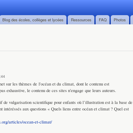
Skip to
main
content
Blog des écoles, collèges et lycées
Ressources
FAQ
Photos
1:44
net sur les thèmes de l'océan et du climat, dont le contenu est
 pas exhaustive, le contenu de ces sites n'engage que leurs auteurs.
f de vulgarisation scientifique pour enfants où l’illustration est à la base de
sont intéréssés aux questions « Quels liens entre océan et climat ? Quel est
s.org/articles/ocean-et-climat/