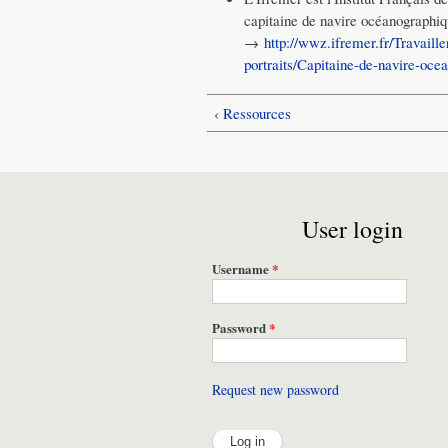
capitaine de navire océanographi
→
http://wwz.ifremer.fr/Travaill
portraits/Capitaine-de-navire-oce
‹ Ressources
User login
Username
*
Password
*
Request new password