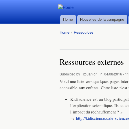
Durban ->
Durban ->
Walvis Bay
Home
Nouvelles de la campagne
Walvis Bay
Main menu
du 28/02
du 28/02
au
Home
»
Ressources
au
22/03/2016
You are here
22/03/2016
Ressources externes
Submitted by
Titouan
on Fri, 04/08/2016 - 1
Voici une liste vers quelques pages inter
accessible aux enfants. Cette liste n'est
Kidi'science est un blog participati
l’explication scientifique. Ils se 
l’impact du réchauffement ? »
→ ​
http://kidiscience.cafe-science