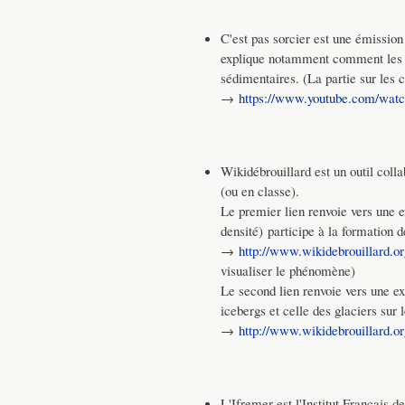
C'est pas sorcier est une émission 
explique notamment comment les sc
sédimentaires. (La partie sur le
→
https://www.youtube.com/wa
Wikidébrouillard est un outil coll
(ou en classe).
Le premier lien renvoie vers une 
densité) participe à la formation
→
http://www.wikidebrouillard.o
visualiser le phénomène)
Le second lien renvoie vers une e
icebergs et celle des glaciers sur
→
http://www.wikidebrouillard.or
L'Ifremer est l'Institut Français d