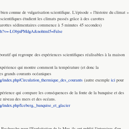
bien connue de vulgarisation scientifique. L'épisode « l'histoire du climat »
ientifiques étudient les climats passés grâce à des carottes
s carottes sédimentaires commence à 5 minutes 45 secondes)
tch?v=-LObjnPMdgA&nohtml5=False
aboratif qui regroupe des expériences scientifiques réalisables à la maison
expérience qui montre comment la température (et donc la
 des grands courants océaniques
rg/index.php/Circulation_thermique_des_courants
(autre exemple
ici
pour
xpérience qui compare les conséquences de la fonte de la banquise et des
 le niveau des mers et des océans.
g/index.php/Iceberg,_banquise_et_glacier
e Recherche pour l'Exploitation de la Mer, ils ont publié l'interview d'un