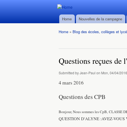
Durban ->
Durban ->
Walvis Bay
Home
Nouvelles de la campagne
Walvis Bay
Main menu
du 28/02
du 28/02
au
Home
»
Blog des écoles, collèges et lyc
au
22/03/2016
You are here
22/03/2016
Questions reçues de l
Submitted by
Jean-Paul
on Mon, 04/04/2016
4 mars 2016
Questions des CPB
Bonjour, Nous sommes les CpB, CLASSE 
QUESTION D'ALYNE :AVEZ-VOUS 