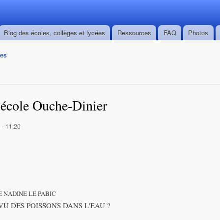
Skip to
main
content
Blog des écoles, collèges et lycées
Ressources
FAQ
Photos
ées
'école Ouche-Dinier
 - 11:20
DE NADINE LE PABIC
VU DES POISSONS DANS L'EAU ?