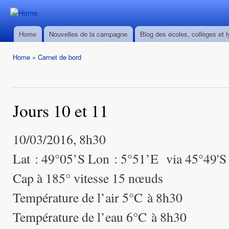
Ski
mai
Durban ->
Durban ->
con
Walvis Bay
Home
Nouvelles de la campagne
Blog des écoles, collèges et 
Walvis Bay
Main menu
du 28/02
du 28/02
au
Home
»
Carnet de bord
au
22/03/2016
You are here
22/03/2016
Jours 10 et 11
10/03/2016, 8h30
Lat : 49°05’S Lon : 5°51’E via 45°49'S d
Cap à 185° vitesse 15 nœuds
Température de l’air 5°C à 8h30
Température de l’eau 6°C à 8h30